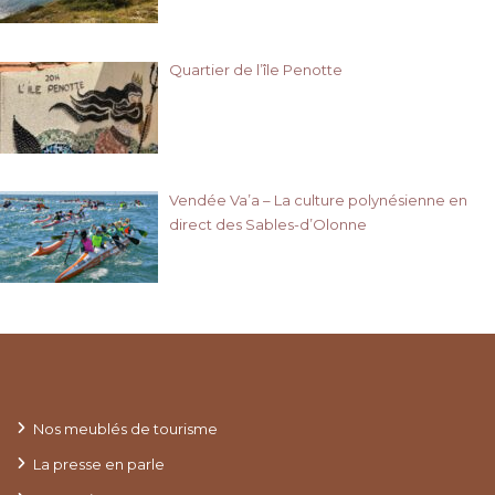
Quartier de l’île Penotte
Vendée Va’a – La culture polynésienne en
direct des Sables-d’Olonne
Nos meublés de tourisme
La presse en parle